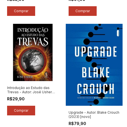
[novo]
Everitt (2023) [novo]
Introdução ao Estudo das
Trevas - Autor: José Usher
(2023) [novo]
R$29,90
Upgrade - Autor: Blake Crouch
(2023) [novo]
R$79,90