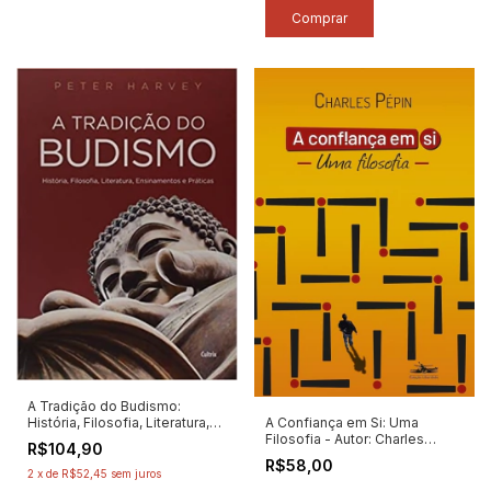
A Tradição do Budismo:
História, Filosofia, Literatura,
A Confiança em Si: Uma
Ensinamentos e Práticas -
Filosofia - Autor: Charles
R$104,90
Autor: Peter Harvey (2019)
Pépin (2023) [novo]
R$58,00
[novo]
2
x
de
R$52,45
sem juros