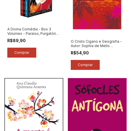
A Divina Comédia - Box 3
Volumes - Paraíso, Purgatório
e Inferno - Autor: Dante
R$89,90
O Cristo Cigano e Geografia -
Alighieri (2021) [novo]
Autor: Sophia de Mello
Breyner Andresen (2026)
R$54,90
[novo]