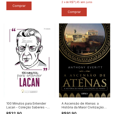
2
x
de
R$71,45
sem juros
100 Minutos para Entender
A Ascensão de Atenas: a
Lacan - Coleção Saberes -
História da Maior Civilização
Autor: Astral Cultural (2025)
do Mundo - Autor: Anthony
R$32,90
R$91,90