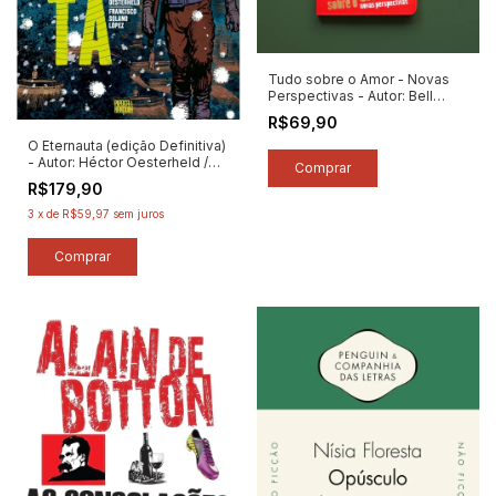
Tudo sobre o Amor - Novas
Perspectivas - Autor: Bell
Hooks (2026) [novo]
R$69,90
O Eternauta (edição Definitiva)
- Autor: Héctor Oesterheld /
Francisco Solano López
R$179,90
(2024) [novo]
3
x
de
R$59,97
sem juros