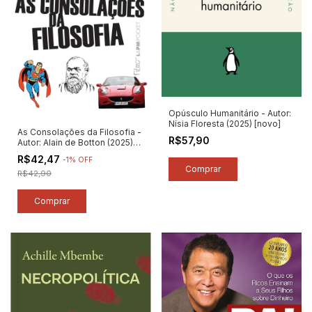
Opúsculo Humanitário - Autor:
Nísia Floresta (2025) [novo]
As Consolações da Filosofia -
R$57,90
Autor: Alain de Botton (2025)
[novo]
R$42,47
-
1
%
OFF
R$42,90