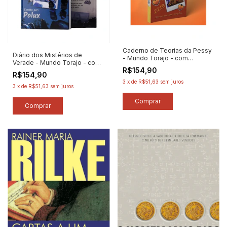
Caderno de Teorias da Pessy
Diário dos Mistérios de
- Mundo Torajo - com
Verade - Mundo Torajo - com
Marcador de Páginas - Autor:
R$154,90
Marcador de Páginas - Autor:
Bruno Gemin / Isabela Silva
R$154,90
Polux (2025) [novo]
(2024) [novo]
3
x
de
R$51,63
sem juros
3
x
de
R$51,63
sem juros