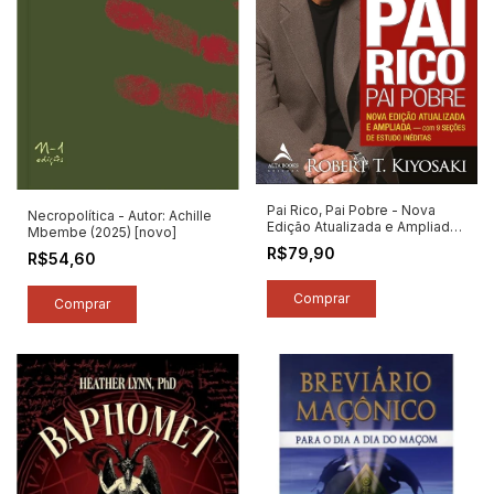
Pai Rico, Pai Pobre - Nova
Necropolítica - Autor: Achille
Edição Atualizada e Ampliada
Mbembe (2025) [novo]
- Autor: Robert Kiyosaki (2024)
R$79,90
R$54,60
[novo]