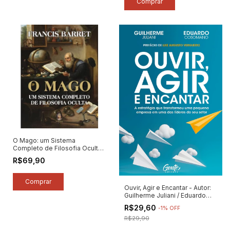
O Mago: um Sistema
Completo de Filosofia Oculta
- Autor: Francis Barret (2023)
R$69,90
[novo]
Ouvir, Agir e Encantar - Autor:
Guilherme Juliani / Eduardo
Cosomano (2022) [novo]
R$29,60
-
1
%
OFF
R$29,90