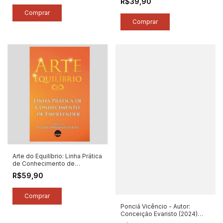
R$39,90
Arte do Equilíbrio: Linha Prática
de Conhecimento de
Empreender - Autor: Alcides
R$59,90
Melhado Filho (2022) [novo]
Ponciá Vicêncio - Autor:
Conceição Evaristo (2024)
[novo]