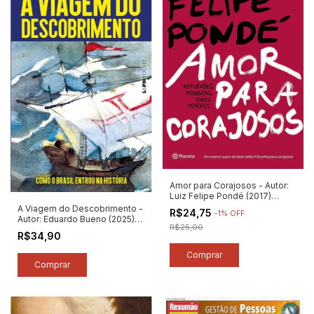
Amor para Corajosos - Autor:
Luiz Felipe Pondé (2017)
[seminovo]
A Viagem do Descobrimento -
R$24,75
-
1
%
OFF
Autor: Eduardo Bueno (2025)
R$25,00
[novo]
R$34,90