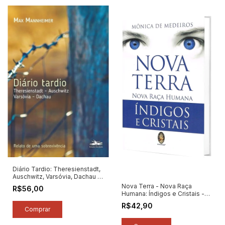
Diário Tardio: Theresienstadt,
Auschwitz, Varsóvia, Dachau -
Autor: Max Mannheimer (2024)
Nova Terra - Nova Raça
R$56,00
[novo]
Humana: Índigos e Cristais -
Autor: Mônica de Medeiros
R$42,90
(2025) [novo]