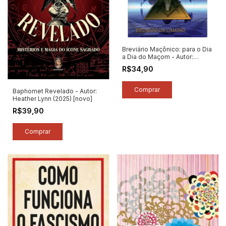
Breviário Maçônico: para o Dia
a Dia do Maçom - Autor:
Rizzardo da Camino (2025)
R$34,90
[novo]
Baphomet Revelado - Autor:
Heather Lynn (2025) [novo]
R$39,90