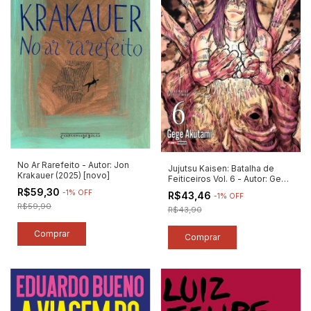
No Ar Rarefeito - Autor: Jon
Jujutsu Kaisen: Batalha de
Krakauer (2025) [novo]
Feiticeiros Vol. 6 - Autor: Gege
Akutami (2025) [novo]
R$59,30
-
1
%
OFF
R$43,46
-
1
%
OFF
R$59,90
R$43,90