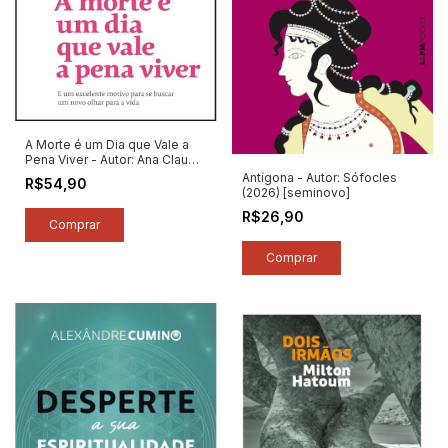
A Morte é um Dia que Vale a
Pena Viver - Autor: Ana Claudia
Quintana Arantes (2026)
Antígona - Autor: Sófocles
R$54,90
[novo]
(2026) [seminovo]
R$26,90