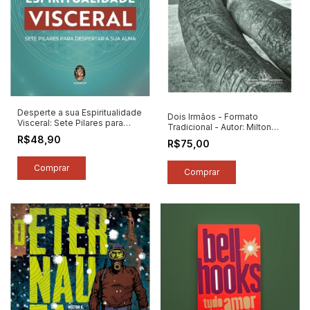
Desperte a sua Espiritualidade
Dois Irmãos - Formato
Visceral: Sete Pilares para
Tradicional - Autor: Milton
Despetar a sua Alma - Autor:
Hatoum (2025) [novo]
R$48,90
R$75,00
Alexândre Cumino (2025)
[novo]