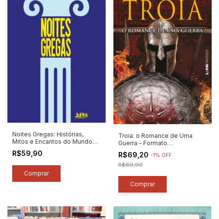
Noites Gregas: Histórias,
Troia: o Romance de Uma
Mitos e Encantos do Mundo
Guerra - Formato
Antigo - Autor: Cláudio Moreno
Convencional - Autor: Cláudio
R$59,90
R$69,20
-
1
%
OFF
(2026) [novo]
Moreno (2025) [novo]
R$69,90