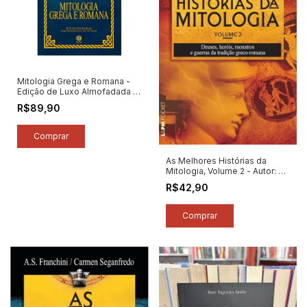
Mitologia Grega e Romana -
Edição de Luxo Almofadada -
Autor: Pierre Commelin (2026)
R$89,90
[novo]
As Melhores Histórias da
Mitologia, Volume 2 - Autor: A.
S. Franchini / Carmen
R$42,90
Seganfredo (2024) [novo]