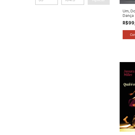
Um, Doi
Dança 
Pensa
R$99
- Autor
(2005)