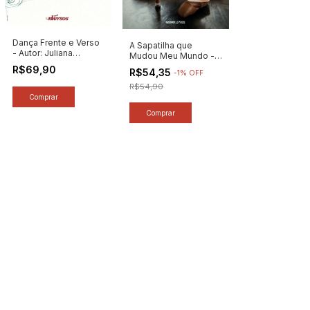
Dança Frente e Verso
A Sapatilha que
- Autor: Juliana
Mudou Meu Mundo -
Moraes (2013) [usado]
Autor: Ingrid Silva
R$69,90
R$54,35
-
1
%
OFF
(2021) [novo]
R$54,90