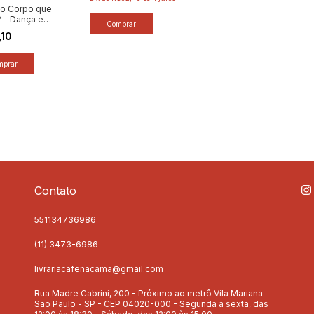
 o Corpo que
 - Dança e
ão Somática
,10
dultos e
s - Autor:
 Miller (2022)
Contato
551134736986
(11) 3473-6986
livrariacafenacama@gmail.com
Rua Madre Cabrini, 200 - Próximo ao metrô Vila Mariana -
São Paulo - SP - CEP 04020-000 - Segunda a sexta, das