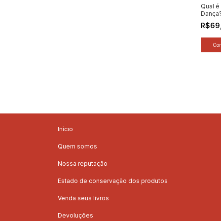
Qual é
Dança?
Educaç
R$69
para A
Criança
Jussara
[novo]
Início
Quem somos
Nossa reputação
Estado de conservação dos produtos
Venda seus livros
Devoluções