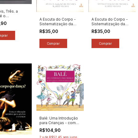
s, Três. a
é o
A Escuta do Corpo -
A Escuta do Corpo -
mento do Corpo
,90
Sistematização da
Sistematização da
: Helena Katz
Técnica Klaus Vianna -
Técnica Klaus Vianna -
 [usado]
R$35,00
R$35,00
Autor: Jussara Corrêa
Autor: Jussara Corrêa
Miller (2007)
Miller (2007)
[seminovo]
[seminovo]
Balé: Uma Introdução
para Crianças - com
Cd - Autor: Laura Lee /
R$104,90
Meredith Hamilton
(2012) [novo]
2
x
de
R$52,45
sem juros