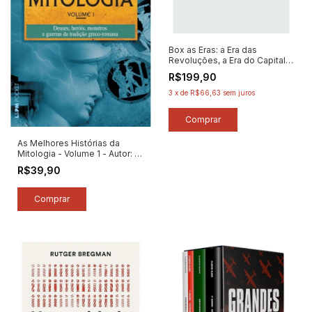
Box as Eras: a Era das
Revoluções, a Era do Capital, a
Era dos Impérios - Autor: Eric
R$199,90
J. Hobsbawm (2025) [novo]
3
x
de
R$66,63
sem juros
As Melhores Histórias da
Mitologia - Volume 1 - Autor: A.
S. Franchini / Carmen
R$39,90
Seganfredo (2025) [novo]