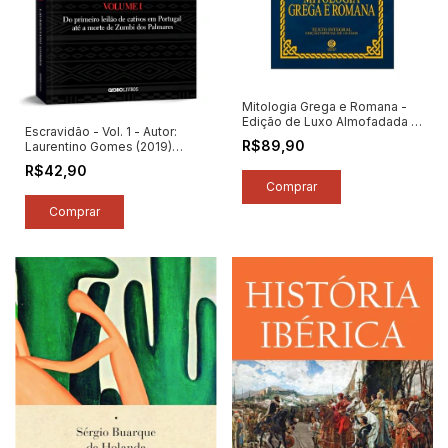
Mitologia Grega e Romana -
Edição de Luxo Almofadada -
Escravidão - Vol. 1 - Autor:
Autor: Pierre Commelin (2026)
R$89,90
Laurentino Gomes (2019)
[novo]
[usado]
R$42,90