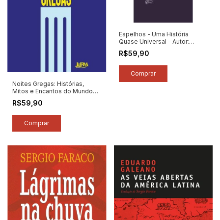
Espelhos - Uma História
Quase Universal - Autor:
Eduardo Galeano (2025)
R$59,90
[novo]
Noites Gregas: Histórias,
Mitos e Encantos do Mundo
Antigo - Autor: Cláudio Moreno
R$59,90
(2026) [novo]