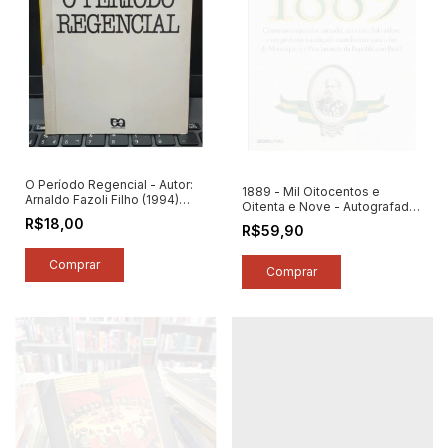
O Período Regencial - Autor:
1889 - Mil Oitocentos e
Arnaldo Fazoli Filho (1994)
Oitenta e Nove - Autografado
[usado]
- Autor: Laurentino Gomes
R$18,00
R$59,90
(2014) [seminovo]