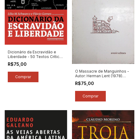
Dicionário da Escravidão e
Liberdade - 50 Textos Críticos
- Autor: Lilia Moritz Schwarcz /
R$75,00
Flávio Gomes - Org. (2018)
[seminovo]
O Massacre de Manguinhos -
Autor: Herman Lent (1978)
[usado]
R$75,00