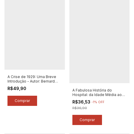
A Crise de 1929: Uma Breve
Introdução - Autor: Bernard
Gazier (2025) [novo]
R$49,90
A Fabulosa História do
Hospital: da Idade Média aos
Dias de Hoje - Autor: Jean-
R$36,53
-
1
%
OFF
noël Fabiani (2025) [novo]
R$36,90