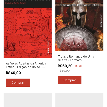
Troia: o Romance de Uma
Guerra - Formato
As Veias Abertas da América
Convencional - Autor: Cláudio
R$69,20
-
1
%
OFF
Latina - Edição de Bolso -
Moreno (2025) [novo]
Autor: Eduardo Galeano (2025)
R$69,90
R$49,90
[novo]