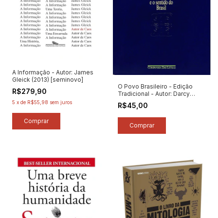
A Informação - Autor: James
Gleick (2013) [seminovo]
O Povo Brasileiro - Edição
R$279,90
Tradicional - Autor: Darcy
Ribeiro (2010) [usado]
5
x
de
R$55,98
sem juros
R$45,00