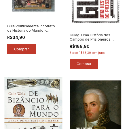
Guia Politicamente Incorreto
da História do Mundo -
Formato Tradicional - Autor:
Gulag: Uma História dos
R$34,90
Leandro Narloch (2013)
Campos de Prisioneiros
[seminovo]
Soviéticos - Autor: Anne
R$189,90
Applebaum (2025) [seminovo]
3
x
de
R$63,30
sem juros