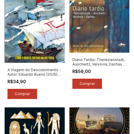
Diário Tardio: Theresienstadt,
Auschwitz, Varsóvia, Dachau -
Autor: Max Mannheimer (2024)
A Viagem do Descobrimento -
R$56,00
[novo]
Autor: Eduardo Bueno (2025)
[novo]
R$34,90