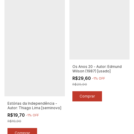
Os Anos 20 - Autor: Edmund
Wilson (1987) [usado]
R$29,60
-
1
%
OFF
R$29,90
Estórias da Independência -
Autor: Thiago Lima [seminovo]
R$19,70
-
1
%
OFF
R$19,90