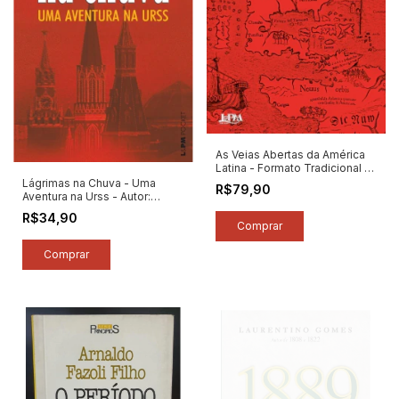
As Veias Abertas da América
Latina - Formato Tradicional -
Autor: Eduardo Galeano (2025)
Lágrimas na Chuva - Uma
R$79,90
[novo]
Aventura na Urss - Autor:
Sérgio Faraco (2018) [novo]
R$34,90