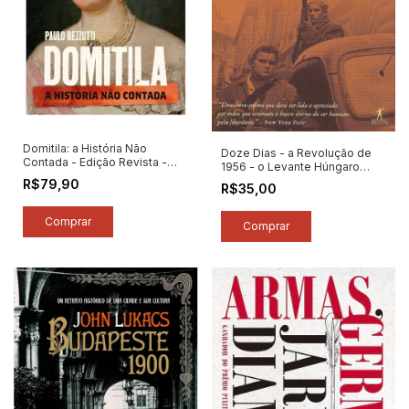
Domitila: a História Não
Doze Dias - a Revolução de
Contada - Edição Revista -
1956 - o Levante Húngaro
Autor: Paulo Rezzutti (2025)
contra os Soviéticos - Autor:
R$79,90
R$35,00
[novo]
Victor Sebestyen (2008)
[seminovo]