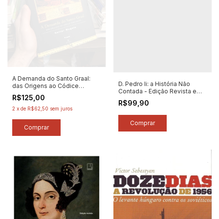
A Demanda do Santo Graal:
D. Pedro Ii: a História Não
das Origens ao Códice
Contada - Edição Revista e
Português - Autor: Heitor
R$125,00
Atualizada - Autor: Paulo
Megale (2001) [usado]
R$99,90
Rezzutti (2025) [novo]
2
x
de
R$62,50
sem juros