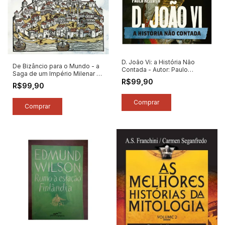
D. João Vi: a História Não
De Bizâncio para o Mundo - a
Contada - Autor: Paulo
Saga de um Império Milenar -
Rezzutti (2026) [novo]
R$99,90
Autor: Collins Wells (2024)
R$99,90
[novo]