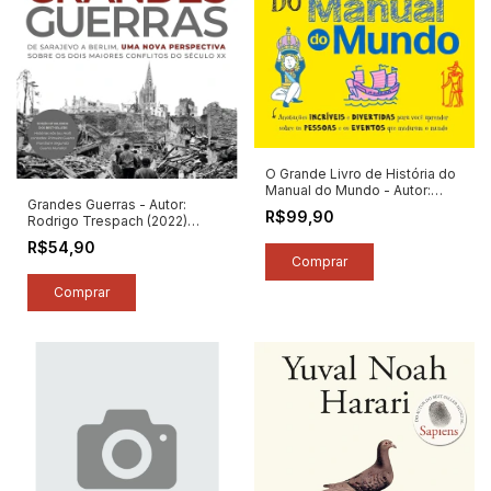
O Grande Livro de História do
Manual do Mundo - Autor:
Grandes Guerras - Autor:
Manual do Mundo (2025)
R$99,90
Rodrigo Trespach (2022)
[novo]
[novo]
R$54,90