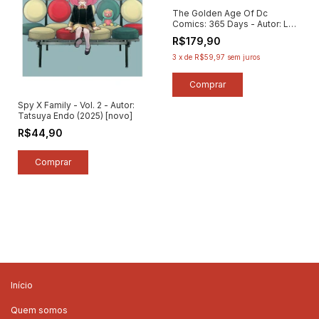
The Golden Age Of Dc
Comics: 365 Days - Autor: Les
Daniels / Chip Kidd / Geoff
R$179,90
Spear (2004) [seminovo]
3
x
de
R$59,97
sem juros
Spy X Family - Vol. 2 - Autor:
Tatsuya Endo (2025) [novo]
R$44,90
Início
Quem somos