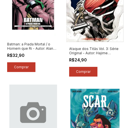
Batman: a Piada Mortal / o
Homem que Ri - Autor: Alan
Ataque dos Titãs Vol. 3: Série
Moore / Brian Bolland / Ed
Original - Autor: Hajime
R$32,90
Brubaker / Doug Mahnke
Isayama (2010) [usado]
R$24,90
(2025) [novo]