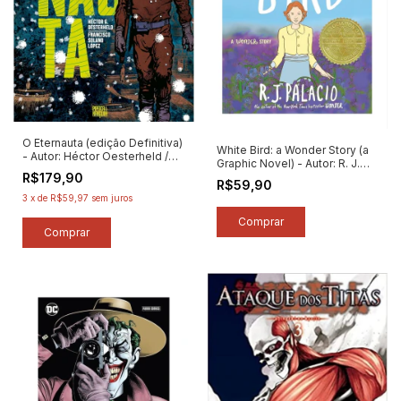
O Eternauta (edição Definitiva)
White Bird: a Wonder Story (a
- Autor: Héctor Oesterheld /
Graphic Novel) - Autor: R. J.
Francisco Solano López
Palacio (2022) [usado]
R$179,90
(2024) [novo]
R$59,90
3
x
de
R$59,97
sem juros