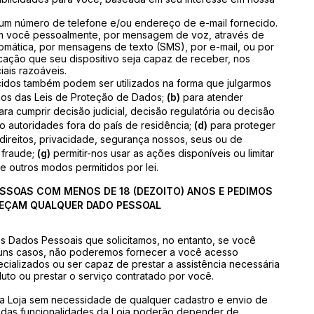
 um número de telefone e/ou endereço de e-mail fornecido.
m você pessoalmente, por mensagem de voz, através de
mática, por mensagens de texto (SMS), por e-mail, ou por
ação que seu dispositivo seja capaz de receber, nos
iais razoáveis.
cidos também podem ser utilizados na forma que julgarmos
os das Leis de Proteção de Dados;
(b)
para atender
ra cumprir decisão judicial, decisão regulatória ou decisão
o autoridades fora do país de residência;
(d)
para proteger
direitos, privacidade, segurança nossos, seus ou de
 fraude;
(g)
permitir-nos usar as ações disponíveis ou limitar
e outros modos permitidos por lei.
ESSOAS COM MENOS DE 18 (DEZOITO) ANOS E PEDIMOS
NEÇAM QUALQUER DADO PESSOAL
s Dados Pessoais que solicitamos, no entanto, se você
lguns casos, não poderemos fornecer a você acesso
cializados ou ser capaz de prestar a assistência necessária
oduto ou prestar o serviço contratado por você.
a Loja sem necessidade de qualquer cadastro e envio de
 das funcionalidades da Loja poderão depender de