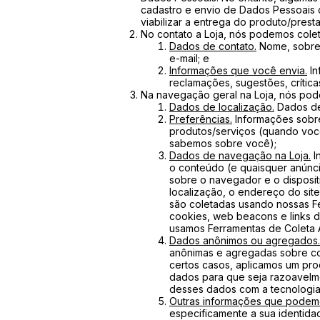
cadastro e envio de Dados Pessoais 
viabilizar a entrega do produto/prest
No contato a Loja, nós podemos colet
Dados de contato.
Nome, sobren
e-mail; e
Informações que você envia.
In
reclamações, sugestões, críticas
Na navegação geral na Loja, nós pod
Dados de localização.
Dados de
Preferências.
Informações sobre
produtos/serviços (quando voc
sabemos sobre você);
Dados de navegação na Loja.
I
o conteúdo (e quaisquer anúnci
sobre o navegador e o disposit
localização, o endereço do sit
são coletadas usando nossas F
cookies, web beacons e links d
usamos Ferramentas de Coleta 
Dados anônimos ou agregados.
anônimas e agregadas sobre co
certos casos, aplicamos um pr
dados para que seja razoavelm
desses dados com a tecnologia 
Outras informações que podemo
especificamente a sua identida