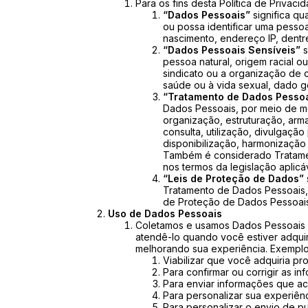
Para os fins desta Política de Privaci
“Dados Pessoais”
significa qu
ou possa identificar uma pesso
nascimento, endereço IP, dentre
“Dados Pessoais Sensíveis”
s
pessoa natural, origem racial ou 
sindicato ou a organização de ca
saúde ou à vida sexual, dado g
“Tratamento de Dados Pesso
Dados Pessoais, por meio de me
organização, estruturação, ar
consulta, utilização, divulgaçã
disponibilização, harmonização 
Também é considerado Tratamen
nos termos da legislação aplicá
“Leis de Proteção de Dados”
Tratamento de Dados Pessoais, i
de Proteção de Dados Pessoais
Uso de Dados Pessoais
Coletamos e usamos Dados Pessoais 
atendê-lo quando você estiver adquir
melhorando sua experiência. Exempl
Viabilizar que você adquiria pr
Para confirmar ou corrigir as 
Para enviar informações que ac
Para personalizar sua experiênc
Para personalizar o envio de p