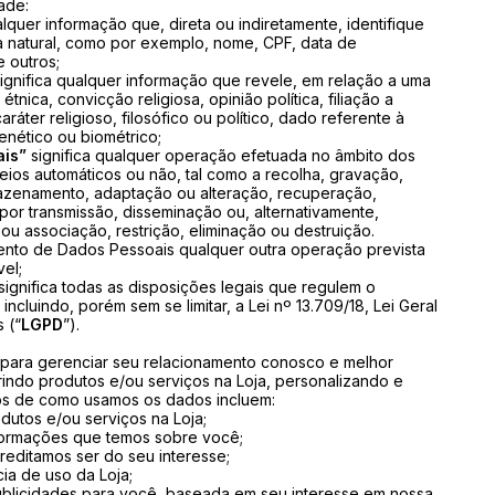
dade:
alquer informação que, direta ou indiretamente, identifique
a natural, como por exemplo, nome, CPF, data de
 outros;
ignifica qualquer informação que revele, em relação a uma
étnica, convicção religiosa, opinião política, filiação a
ráter religioso, filosófico ou político, dado referente à
enético ou biométrico;
ais”
significa qualquer operação efetuada no âmbito dos
ios automáticos ou não, tal como a recolha, gravação,
mazenamento, adaptação ou alteração, recuperação,
o por transmissão, disseminação ou, alternativamente,
ou associação, restrição, eliminação ou destruição.
to de Dados Pessoais qualquer outra operação prevista
vel;
significa todas as disposições legais que regulem o
ncluindo, porém sem se limitar, a Lei nº 13.709/18, Lei Geral
 (“
LGPD
”).
para gerenciar seu relacionamento conosco e melhor
indo produtos e/ou serviços na Loja, personalizando e
os de como usamos os dados incluem:
odutos e/ou serviços na Loja;
informações que temos sobre você;
reditamos ser do seu interesse;
ia de uso da Loja;
ublicidades para você, baseada em seu interesse em nossa