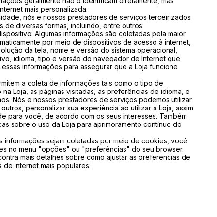
mações geralmente não o identificam diretamente, mas
ternet mais personalizada.
cidade, nós e nossos prestadores de serviços terceirizados
de diversas formas, incluindo, entre outros:
spositivo:
Algumas informações são coletadas pela maior
aticamente por meio de dispositivos de acesso à internet,
olução da tela, nome e versão do sistema operacional,
ivo, idioma, tipo e versão do navegador de Internet que
ar essas informações para assegurar que a Loja funcione
mitem a coleta de informações tais como o tipo de
a Loja, as páginas visitadas, as preferências de idioma, e
os. Nós e nossos prestadores de serviços podemos utilizar
utros, personalizar sua experiência ao utilizar a Loja, assim
ade para você, de acordo com os seus interesses. Também
icas sobre o uso da Loja para aprimoramento contínuo do
s informações sejam coletadas por meio de cookies, você
ies no menu "opções" ou "preferências" do seu browser.
contra mais detalhes sobre como ajustar as preferências de
de internet mais populares: