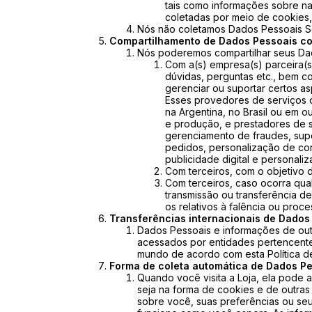
tais como informações sobre na
coletadas por meio de cookies, 
Nós não coletamos Dados Pessoais Se
Compartilhamento de Dados Pessoais co
Nós poderemos compartilhar seus Da
Com a(s) empresa(s) parceira(s
dúvidas, perguntas etc., bem 
gerenciar ou suportar certos 
Esses provedores de serviços o
na Argentina, no Brasil ou em o
e produção, e prestadores de
gerenciamento de fraudes, sup
pedidos, personalização de con
publicidade digital e personali
Com terceiros, com o objetivo d
Com terceiros, caso ocorra qual
transmissão ou transferência de
os relativos à falência ou proc
Transferências internacionais de Dados
Dados Pessoais e informações de out
acessados por entidades pertencente
mundo de acordo com esta Política d
Forma de coleta automática de Dados P
Quando você visita a Loja, ela pode
seja na forma de cookies e de outra
sobre você, suas preferências ou seu