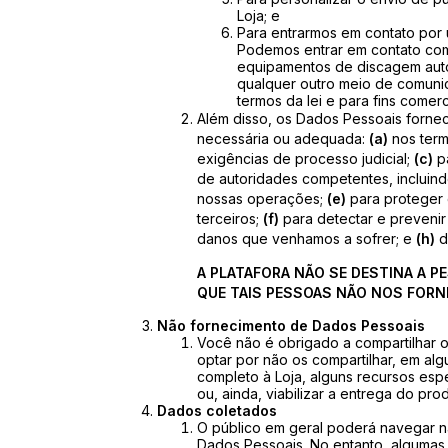
Loja; e
Para entrarmos em contato por
Podemos entrar em contato co
equipamentos de discagem auto
qualquer outro meio de comunic
termos da lei e para fins comerc
Além disso, os Dados Pessoais forne
necessária ou adequada:
(a)
nos term
exigências de processo judicial;
(c)
pa
de autoridades competentes, incluind
nossas operações;
(e)
para proteger 
terceiros;
(f)
para detectar e prevenir
danos que venhamos a sofrer; e
(h)
d
A PLATAFORA NÃO SE DESTINA A P
QUE TAIS PESSOAS NÃO NOS FOR
Não fornecimento de Dados Pessoais
Você não é obrigado a compartilhar o
optar por não os compartilhar, em a
completo à Loja, alguns recursos espe
ou, ainda, viabilizar a entrega do pr
Dados coletados
O público em geral poderá navegar n
Dados Pessoais. No entanto, algumas