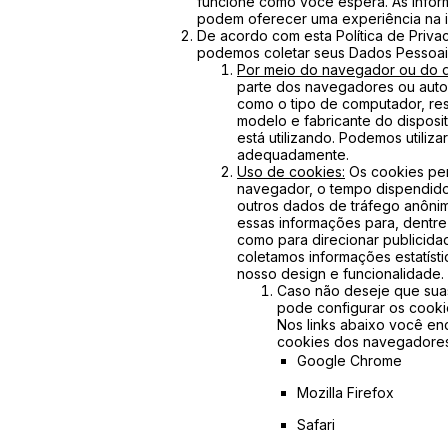
funcione como você espera. As infor
podem oferecer uma experiência na in
De acordo com esta Política de Priva
podemos coletar seus Dados Pessoais 
Por meio do navegador ou do di
parte dos navegadores ou autom
como o tipo de computador, res
modelo e fabricante do disposit
está utilizando. Podemos utiliz
adequadamente.
Uso de cookies:
Os cookies per
navegador, o tempo dispendido n
outros dados de tráfego anônim
essas informações para, dentre o
como para direcionar publicid
coletamos informações estatíst
nosso design e funcionalidade.
Caso não deseje que sua
pode configurar os cook
Nos links abaixo você en
cookies dos navegadores 
Google Chrome
Mozilla Firefox
Safari