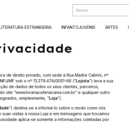
LITERATURA ESTRANGEIRA
INFANTOJUVENIS
ARTES
rivacidade
a de direito privado, com sede à Rua Madre Cabrini, nº
CNPJ/MF sob o nº 13.279.474/0001-66 (“
Lojista
”) leva a sua
eção de dados de todos os seus clientes, parceiros,
 do site “www.livrariacafenacama.com.br” e qualquer outro
designados, simplesmente, “
Loja
”).
idade
”) destina-se a informá-lo sobre o modo como nós
m suas visitas à nossa Loja e em mensagens que trocamos
Privacidade aplica-se somente a informações coletadas por