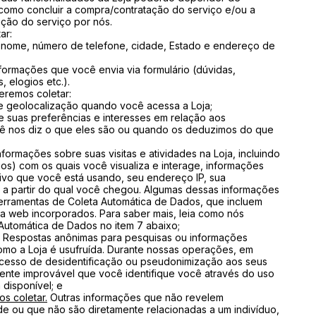
como concluir a compra/contratação do serviço e/ou a
ação do serviço por nós.
ar:
ome, número de telefone, cidade, Estado e endereço de
formações que você envia via formulário (dúvidas,
, elogios etc.).
eremos coletar:
 geolocalização quando você acessa a Loja;
 suas preferências e interesses em relação aos
ê nos diz o que eles são ou quando os deduzimos do que
nformações sobre suas visitas e atividades na Loja, incluindo
os) com os quais você visualiza e interage, informações
ivo que você está usando, seu endereço IP, sua
e a partir do qual você chegou. Algumas dessas informações
erramentas de Coleta Automática de Dados, que incluem
a web incorporados. Para saber mais, leia como nós
Automática de Dados no item 7 abaixo;
Respostas anônimas para pesquisas ou informações
mo a Loja é usufruída. Durante nossas operações, em
ocesso de desidentificação ou pseudonimização aos seus
ente improvável que você identifique você através do uso
disponível; e
s coletar.
Outras informações que não revelem
de ou que não são diretamente relacionadas a um indivíduo,