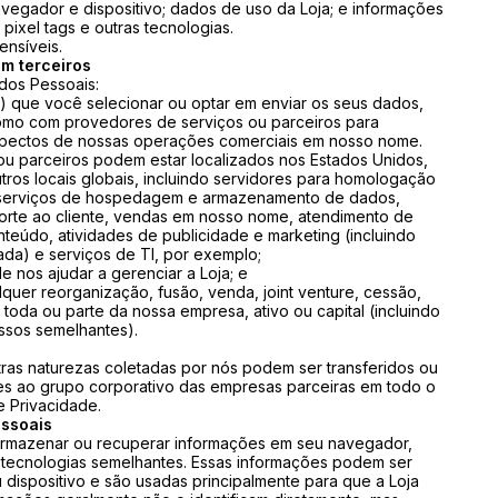
vegador e dispositivo; dados de uso da Loja; e informações
pixel tags e outras tecnologias.
nsíveis.
m terceiros
dos Pessoais:
) que você selecionar ou optar em enviar os seus dados,
como com provedores de serviços ou parceiros para
aspectos de nossas operações comerciais em nosso nome.
u parceiros podem estar localizados nos Estados Unidos,
utros locais globais, incluindo servidores para homologação
 serviços de hospedagem e armazenamento de dados,
orte ao cliente, vendas em nosso nome, atendimento de
teúdo, atividades de publicidade e marketing (incluindo
zada) e serviços de TI, por exemplo;
e nos ajudar a gerenciar a Loja; e
quer reorganização, fusão, venda, joint venture, cessão,
 toda ou parte da nossa empresa, ativo ou capital (incluindo
essos semelhantes).
ras naturezas coletadas por nós podem ser transferidos ou
s ao grupo corporativo das empresas parceiras em todo o
e Privacidade.
essoais
 armazenar ou recuperar informações em seu navegador,
s tecnologias semelhantes. Essas informações podem ser
 dispositivo e são usadas principalmente para que a Loja