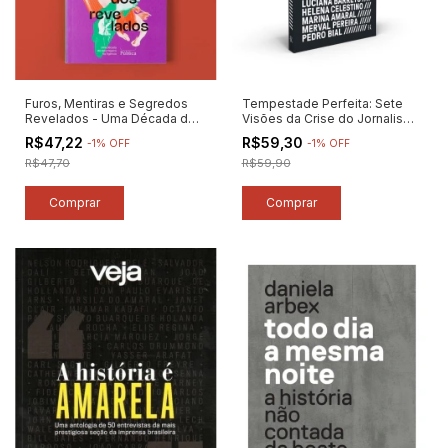
Furos, Mentiras e Segredos
Tempestade Perfeita: Sete
Revelados - Uma Década de
Visões da Crise do Jornalismo
Reportagens da Agência
Profissional - Autor: Caio Túlio
R$47,22
R$59,30
-
1
%
OFF
-
1
%
OFF
Publica - Autor: Marina Amaral /
Costa / Cristina Tardáguila e
Natalia Viana (2022) [novo]
R$47,70
Outros (2021) [novo]
R$59,90