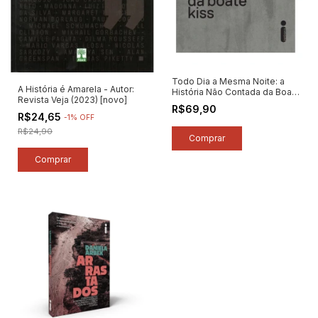
Todo Dia a Mesma Noite: a
A História é Amarela - Autor:
História Não Contada da Boate
Revista Veja (2023) [novo]
Kiss - Autor: Daniela Arbex
R$69,90
(2023) [novo]
R$24,65
-
1
%
OFF
R$24,90