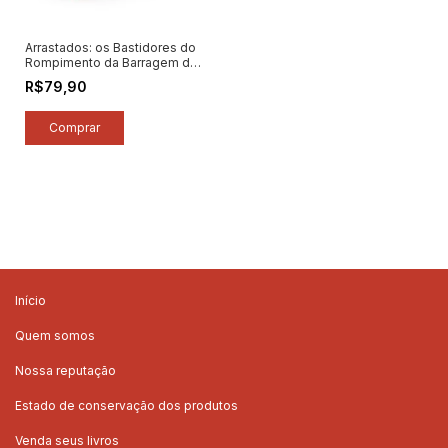
Arrastados: os Bastidores do
Rompimento da Barragem de
Brumadinho... - Autor: Daniela
R$79,90
Arbex (2022) [novo]
Início
Quem somos
Nossa reputação
Estado de conservação dos produtos
Venda seus livros