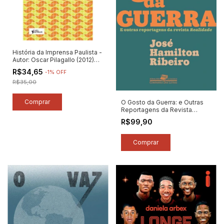
História da Imprensa Paulista -
Autor: Oscar Pilagallo (2012)
[usado]
R$34,65
-
1
%
OFF
R$35,00
O Gosto da Guerra: e Outras
Reportagens da Revista
Realidade - Autor: José
R$99,90
Hamilton Ribeiro (2024) [novo]