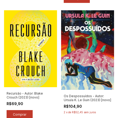
Recursão - Autor: Blake
Os Despossuídos - Autor:
Crouch (2023) [novo]
Ursula K. Le Guin (2023) [novo]
R$69,90
R$104,90
2
x
de
R$52,45
sem juros