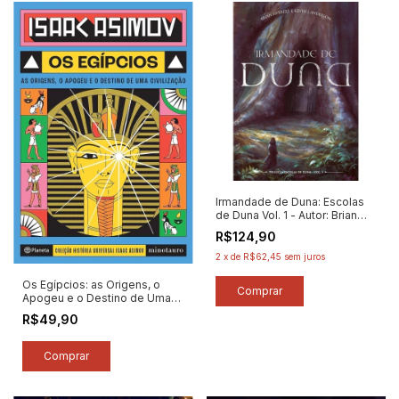
Irmandade de Duna: Escolas
de Duna Vol. 1 - Autor: Brian
Herbert / Kevin J. Anderson
R$124,90
(2024) [novo]
2
x
de
R$62,45
sem juros
Os Egípcios: as Origens, o
Apogeu e o Destino de Uma
Civilização (história Universal
R$49,90
1) - Autor: Isaac Asimov (2021)
[novo]