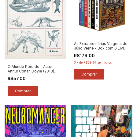
As Extraordinárias Viagens de
Júlio Verne - Box com 6 Livros
- Autor: Júlio Verne (2021)
R$179,00
[novo]
3
x
de
R$59,67
sem juros
O Mundo Perdido - Autor:
Arthur Conan Doyle (2018)
[seminovo]
R$57,00