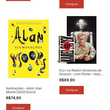
R.u.r: os Robôs Universais de
Rossum - com Pôster - Autor:
Karel Capekfc (2024) [novo]
R$89,90
Iluminações - Autor: Alan
Moore (2022) [novo]
R$74,90