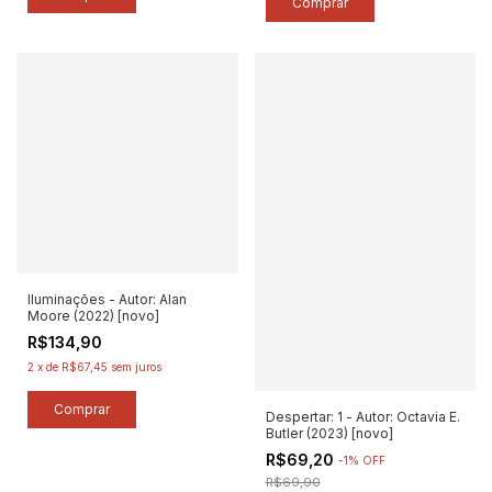
Iluminações - Autor: Alan
Moore (2022) [novo]
R$134,90
2
x
de
R$67,45
sem juros
Despertar: 1 - Autor: Octavia E.
Butler (2023) [novo]
R$69,20
-
1
%
OFF
R$69,90