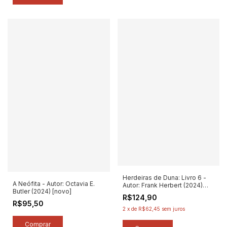
Herdeiras de Duna: Livro 6 -
A Neófita - Autor: Octavia E.
Autor: Frank Herbert (2024)
Butler (2024) [novo]
[novo]
R$124,90
R$95,50
2
x
de
R$62,45
sem juros