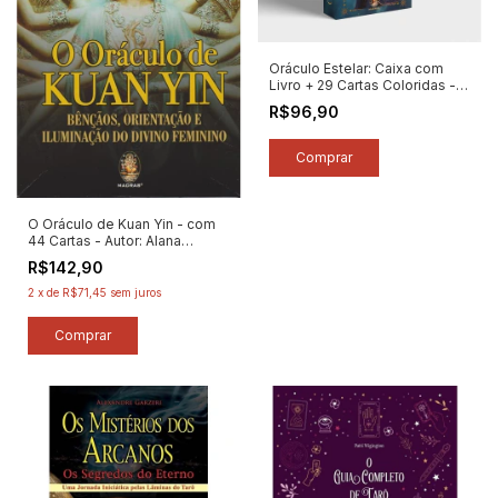
Oráculo Estelar: Caixa com
Livro + 29 Cartas Coloridas -
Autor: Alê Luz (2026) [novo]
R$96,90
O Oráculo de Kuan Yin - com
44 Cartas - Autor: Alana
Fairchild (2024) [novo]
R$142,90
2
x
de
R$71,45
sem juros