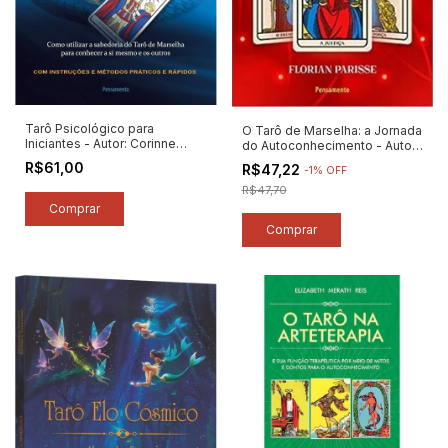
Tarô Psicológico para
O Tarô de Marselha: a Jornada
Iniciantes - Autor: Corinne
do Autoconhecimento - Autor:
Morel (2019) [novo]
Florian Parisse (2021)
R$61,00
R$47,22
-
1
%
OFF
[seminovo]
R$47,70