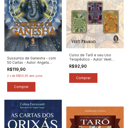
Curso de Tarô e seu Uso
Sussurros de Ganesha - com
Terapêutico - Autor: Veet
50 Cartas - Autor: Angela
Pramad (2024) [novo]
R$92,90
Hartfield (2024) [novo]
R$119,90
2
x
de
R$59,95
sem juros