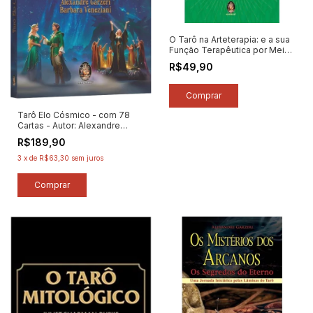
O Tarô na Arteterapia: e a sua
Função Terapêutica por Meio
de Mitos e Contos para o
R$49,90
Autoconhecimento - Autor:
Elibeth Merath Reis (2023)
[novo]
Tarô Elo Cósmico - com 78
Cartas - Autor: Alexandre
Garzeri / Barbara Veneziani
R$189,90
(2024) [novo]
3
x
de
R$63,30
sem juros