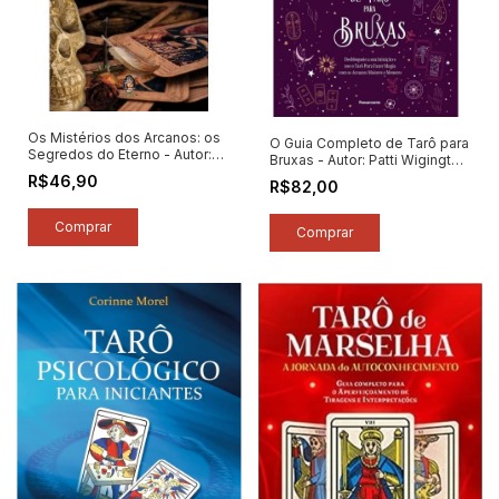
Os Mistérios dos Arcanos: os
O Guia Completo de Tarô para
Segredos do Eterno - Autor:
Bruxas - Autor: Patti Wigington
Alexandre Garzeri (2012)
(2023) [novo]
R$46,90
R$82,00
[novo]