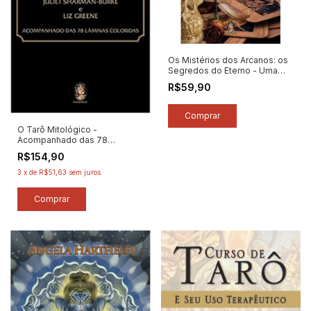
Os Mistérios dos Arcanos: os
Segredos do Eterno - Uma
Jornada Iniciática Pelas
R$59,90
Lâminas do Tarô - Autor:
Alexandre Garzeri (2024)
[novo]
O Tarô Mitológico -
Acompanhado das 78
Lâminas Coloridas - Autor:
R$154,90
Juliet Sharman-burke / Liz
Greene (2023) [novo]
3
x
de
R$51,63
sem juros