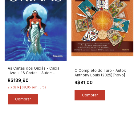
As Cartas dos Orixás - Caixa
O Completo do Tarô - Autor:
Livro + 16 Cartas - Autor:
Anthony Louis (2025) [novo]
Celina Fioravanti (2023) [novo]
R$139,90
R$81,00
2
x
de
R$69,95
sem juros