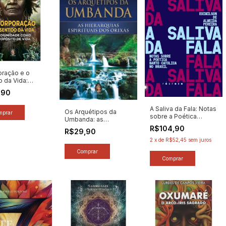
oração e o
o da Vida:
nidade Como
,90
ito de Vida -
 Alexandre
A Saliva da Fala: Notas
 (2025) [novo]
Os Arquétipos da
sobre a Poética
Umbanda: as
Banto-católica no
Hierarquias Espirituais
R$104,90
R$29,90
Brasil - Autor:
dos Orixas - Autor:
Edimilson de Almeida
2
x
de
R$52,45
sem juros
Rubens Saraceni
Pereira (2023) [novo]
(2025) [novo]