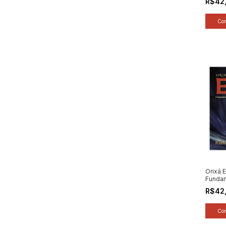
R$42
Umband
Rubens
(2026)
Orixá E
Funda
Mistér
R$42
Umband
Rubens
(2025)