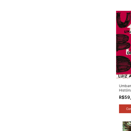
Umban
Históri
Autor: 
R$59
Simas 