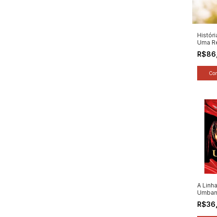
Histór
Uma Re
Brasile
R$86
Alexan
(2024)
A Linh
Umband
Albert
R$36
Lurde
Vieira 