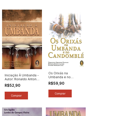
Os Orixás na
Iniciação À Umbanda -
Umbanda e no
Autor: Ronaldo Antonio
Candomblé - Autor:
R$59,90
Linares / Diamantino
Diamantino Fernandes
R$52,90
Fernandes Trindade /
Trindade e Outros
Wagner Veneziani
(2025) [novo]
Costa (2025) [novo]