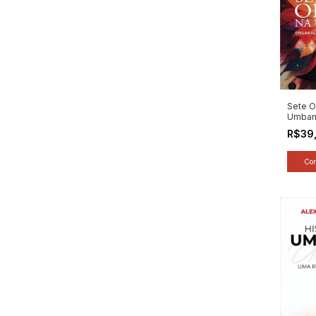
Sete O
Umband
Fundam
R$39
- Autor
Volpon