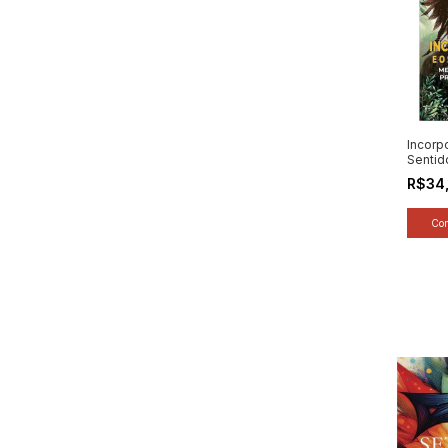
Incorp
Sentid
Mediu
R$34
Propós
Autor:
Cumino