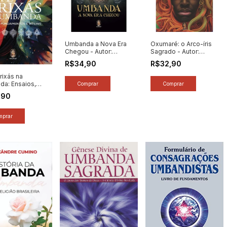
Umbanda a Nova Era
Oxumaré: o Arco-íris
Chegou - Autor:
Sagrado - Autor:
Sandro Luiz / Murilo
Lurdes de Campos
R$34,90
R$32,90
Hiarlley (2023) [novo]
Vieira (2023) [novo]
rixás na
a: Ensaios,
entos e Rituais
,90
: Rodrigo
i (2024) [novo]