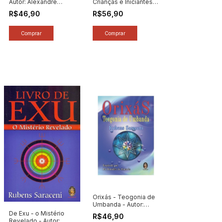
Autor: Alexandre
Crianças e Iniciantes -
Cumino (2026) [novo]
Autor: Doris
R$46,90
R$56,90
Carajilescov Pires
(2026) [novo]
Orixás - Teogonia de
Umbanda - Autor:
Rubens Saraceni
De Exu - o Mistério
R$46,90
(2026) [novo]
Revelado - Autor: