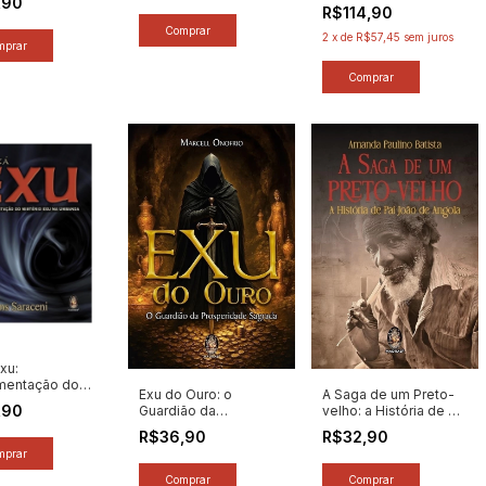
,90
Prandi (2019) [novo]
a - Autor:
R$114,90
 Saraceni
2
x
de
R$57,45
sem juros
 [novo]
xu:
mentação do
Exu do Ouro: o
A Saga de um Preto-
io Exu na
,90
Guardião da
velho: a História de Pai
a - Autor:
Prosperidade - Autor:
João de Angola -
 Saraceni
R$36,90
R$32,90
Marcell Onofrio (2026)
Autor: Amanda Paulino
 [novo]
[novo]
Batista (2025) [novo]