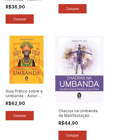
Rubens Saraceni
R$36,90
(2025) [novo]
Guia Prático sobre a
Umbanda - Autor:
Marcelo Pereira (2025)
R$62,90
[novo]
Chacras na Umbanda:
da Manifestação
Mediúnica aos Orixás
R$44,90
- Autor: Raphael Ph
Alves (2025) [novo]