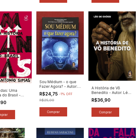
Sou Médium - o que
Fazer Agora? - Autor:
A História de Vô
das: Uma
Mariângela Muselli
Benedito - Autor: Léo
R$24,75
-
1
%
OFF
a do Brasil -
(2013) [seminovo]
de Oxóssi (2025)
R$36,90
Luiz Antonio
R$25,00
[novo]
,90
(2025) [novo]