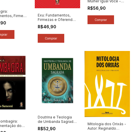
Mulher Igual Você -
Autor: Alexandre
R$56,90
Cumino (2026) [novo]
ira:
Exu: Fundamentos,
entos, Firmeza
Firmezas e Oferendas
endas - Autor:
,90
- Autor: Alan Barbieri
rbieri (2026)
R$46,90
(2026) [novo]
Doutrina e Teologia
Pombagira:
de Umbanda Sagrada
Mitologia dos Orixás -
mentação do
- Autor: Rubens
Autor: Reginaldo
R$52,90
io Exu na
Saraceni (2026) [novo]