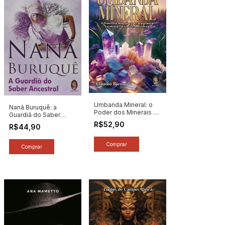
Umbanda Mineral: o
Nanã Buruquê: a
Poder dos Minerais e
Guardiã do Saber
a Relação Fatorial das
Ancestral - Autor: Cris
R$52,90
R$44,90
Pedras e Cristais com
Egidio / Lurdes de
os Orixás - Autor:
Campos Vieira (2023)
Claudio Ricomini
[novo]
(2024) [novo]