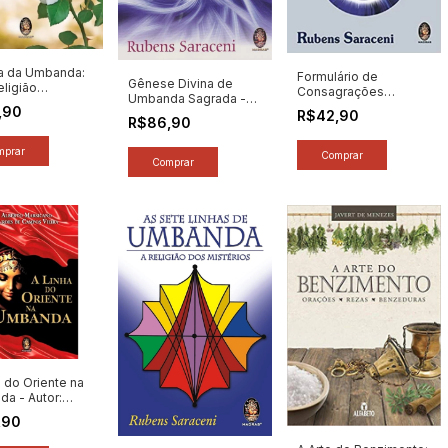
ia da Umbanda:
Formulário de
Gênese Divina de
ligião
Consagrações
Umbanda Sagrada -
ira - Autor:
Umbandistas: de
,90
Autor: Rubens
R$42,90
dre Cumino
R$86,90
Fundamentos - Autor:
Saraceni (2024) [novo]
 [novo]
Rubens Saraceni
(2023) [novo]
a do Oriente na
a - Autor:
o Marsicano /
,90
s de Campos
(2024) [novo]