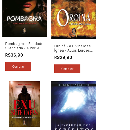
Pombagira: a Entidade
Oroiná - a Divina Mãe
Silenciada - Autor: Ana
Ígnea - Autor: Lurdes
Mametto (2024)
R$36,90
de Campos Vieira
[novo]
R$29,90
(2024) [novo]