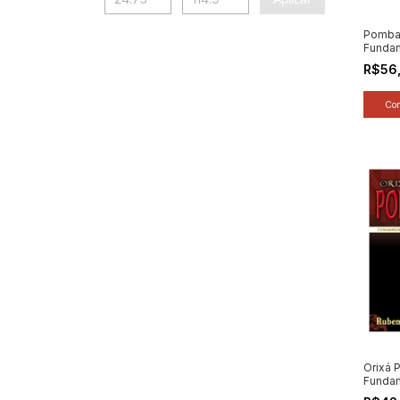
Pombag
Fundam
e Ofer
R$56
Alan Ba
[novo]
Orixá 
Funda
Mistér