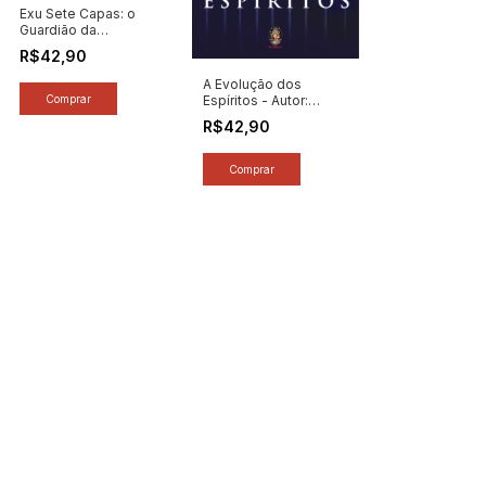
Exu Sete Capas: o
Guardião da
Encruzilhada - Autor:
R$42,90
Carlos Casimiro (2023)
[novo]
A Evolução dos
Espíritos - Autor:
Rubens Saraceni
R$42,90
(2024) [novo]