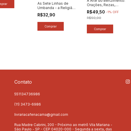
A Arte do Benzimento:
As Sete Linhas de
Orações, Rezas,
Umbanda - a Religião
Benzeduras - Autor:
R$49,50
dos Mistérios - Autor:
-
1
%
OFF
Javert de Menezes
R$32,90
Rubens Saraceni
(2023) [novo]
R$50,00
(2025) [novo]
Contato
551134736986
(11) 3473-6986
livrariacafenacama@gmail.com
Rua Madre Cabrini, 200 - Próximo ao metrô Vila Mariana -
São Paulo - SP - CEP 04020-000 - Segunda a sexta, das