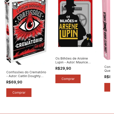
Os Bilhões de Arsène
Lupin - Autor: Maurice
Leblanc (2021) [novo]
Como 
R$29,90
Querid
Confissões do Crematório
Bella 
- Autor: Caitlin Doughty
R$8
(2020) [novo]
R$69,90