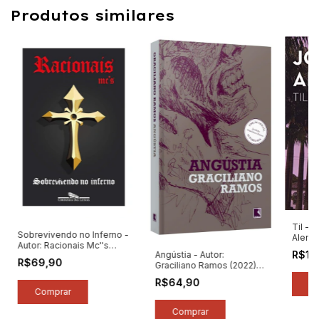
Produtos similares
Til - 
Sobrevivendo no Inferno -
Alenca
Autor: Racionais Mc''s
R$12
Angústia - Autor:
(2024) [novo]
R$69,90
Graciliano Ramos (2022)
[novo]
R$64,90